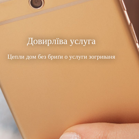
Довирлїва услуга
Цепли дом без бриґи о услуги зогриваня