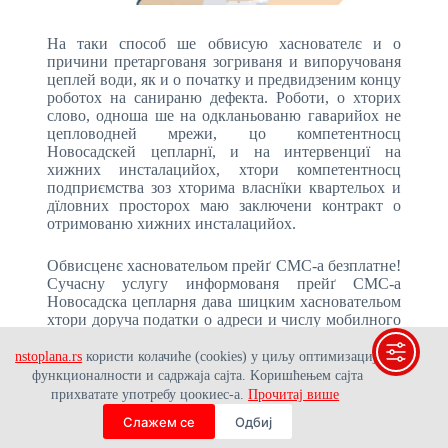
На таки способ ше обвисую хаснователє и о
причини претаргованя зогриваня и випоручованя
цеплей води, як и о початку и предвидзеним концу
роботох на санираню дефекта. Роботи, о хторих
слово, одноша ше на одкланьованю гаварийох не
цепловодней мрежи, цо компетентносц
Новосадскей цепларнї, и на интервенциї на
хижних инсталацийох, хтори компетентносц
подприємства зоз хторима власнїки квартельох и
дїловних просторох маю заключени контракт о
отримованю хижних инсталацийох.
Обвисценє хасновательом прейґ СМС-а безплатне!
Сучасну услугу информованя прейґ СМС-а
Новосадска цепларня дава шицким хасновательом
хтори доруча податки о адреси и числу мобилного
телефона Оддзелєню за одношенє зоз
трошителями.
nstoplana.rs
користи колачиће (cookies) у циљу оптимизације
функционалности и садржаја сајта. Kоришћењем сајта
прихватате употребу цоокиес-а.
Прочитај више
Слажем се
Одбиј
СМС сервис