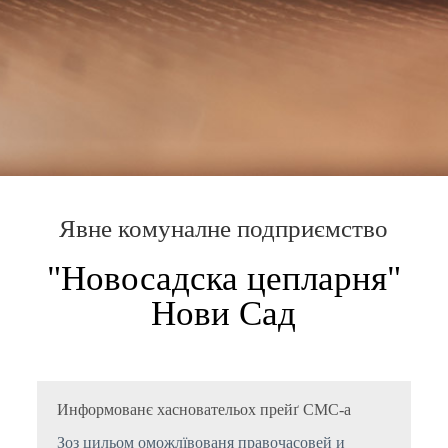
Явне комуналне подприємство
"Новосадска цепларня"
Нови Сад
Информованє хасновательох прейґ СМС-а
Зоз цильом оможлївованя правочасовей и