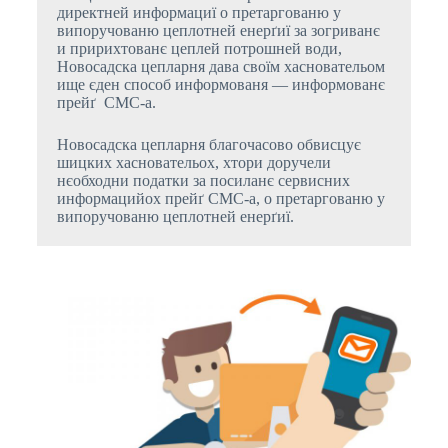
директней информациї о претаргованю у
випоручованю цеплотней енерґиї за зогриванє
и пририхтованє цеплей потрошней води,
Новосадска цепларня дава своїм хасновательом
ище єден способ информованя — информованє
прейґ СМС-а.
Новосадска цепларня благочасово обвисцує
шицких хасновательох, хтори доручели
нєобходни податки за посиланє сервисних
информацийох прейґ СМС-а, о претаргованю у
випоручованю цеплотней енерґиї.