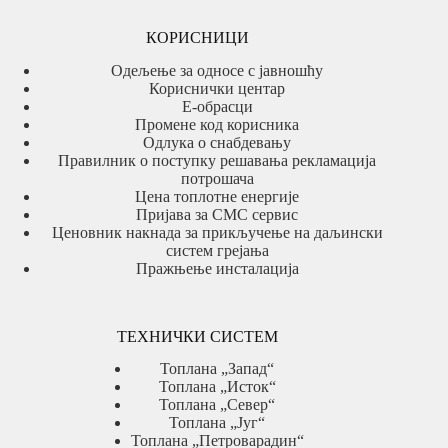
КОРИСНИЦИ
Одељење за односе с јавношћу
Кориснички центар
Е-обрасци
Промене код корисника
Одлука о снабдевању
Правилник о поступку решавања рекламација
потрошача
Цена топлотне енергије
Пријава за СМС сервис
Ценовник накнада за прикључење на даљински
систем грејања
Пражњење инсталација
ТЕХНИЧКИ СИСТЕМ
Топлана „Запад“
Топлана „Исток“
Топлана „Север“
Топлана „Југ“
Топлана „Петроварадин“