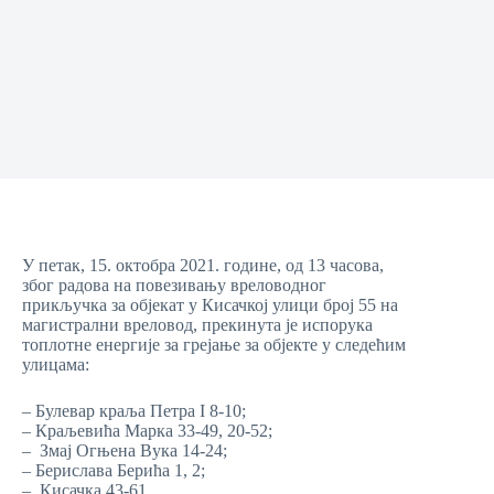
У петак, 15. октобра 2021. године, од 13 часова,
због радова на повезивању вреловодног
прикључка за објекат у Кисачкој улици број 55 на
магистрални вреловод, прекинута је испорука
топлотне енергије за грејање за објекте у следећим
улицама:
– Булевар краља Петра I 8-10;
– Краљевића Марка 33-49, 20-52;
– Змај Огњена Вука 14-24;
– Берислава Берића 1, 2;
– Кисачка 43-61.