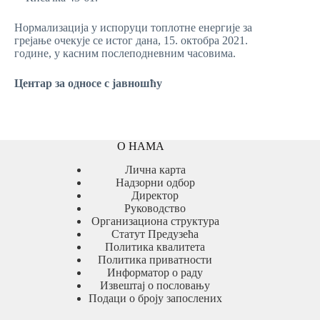
Нормализација у испоруци топлотне енергије за
грејање очекује се истог дана, 15. октобра 2021.
године, у касним послеподневним часовима.
Центар за односе с јавношћу
О НАМА
Лична карта
Надзорни одбор
Директор
Руководство
Организациона структура
Статут Предузећа
Политика квалитета
Политика приватности
Информатор о раду
Извештај о пословању
Подаци о броју запослених