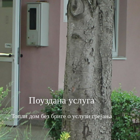
Поуздана услуга
Топли дом без бриге о услузи грејања