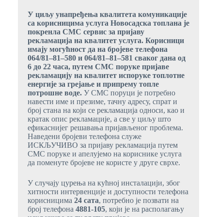
У циљу унапређења квалитета комуникације
са корисницима услуга Новосадска топлана је
покренла СМС сервис за пријаву
рекламација на квалитет услуга. Корисници
имају могућност да на бројеве телефона
064/81–81–580 и 064/81–81–581 сваког дана од
6 до 22 часа, путем СМС поруке пријаве
рекламацију на квалитет испоруке топлотне
енергије за грејање и припрему топле
потрошне воде.
У СМС поруци је потребно
навести име и презиме, тачну адресу, спрат и
број стана на који се рекламација односи, као и
кратак опис рекламације, а све у циљу што
ефикаснијег решавања пријављеног проблема.
Наведени бројеви телефона служе
ИСКЉУЧИВО за пријаву рекламација путем
СМС поруке и апелујемо на кориснике услуга
да поменуте бројеве не користе у друге сврхе.
У случају цурења на кућној инсталацији, због
хитности интервенције и доступности телефона
корисницима
24 сата
, потребно је позвати на
број телефона
4881-105
, који је на располагању