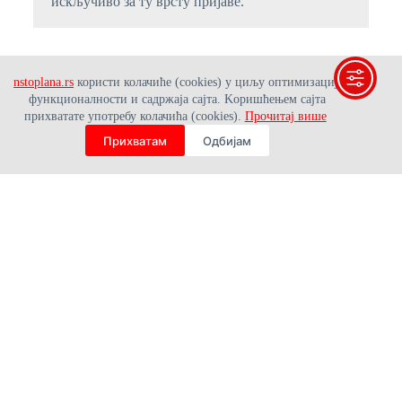
искључиво за ту врсту пријаве.
nstoplana.rs
користи колачиће (cookies) у циљу оптимизације
функционалности и садржаја сајта. Kоришћењем сајта
прихватате употребу колачића (cookies).
Прочитај више
Прихватам
Одбијам
Производња и снабдевање
топлотном енергијом на подручју
Новог Сада
Поштовање заједнице и корисника, искуство и
стручност, жеља за учењем, индивидуални и