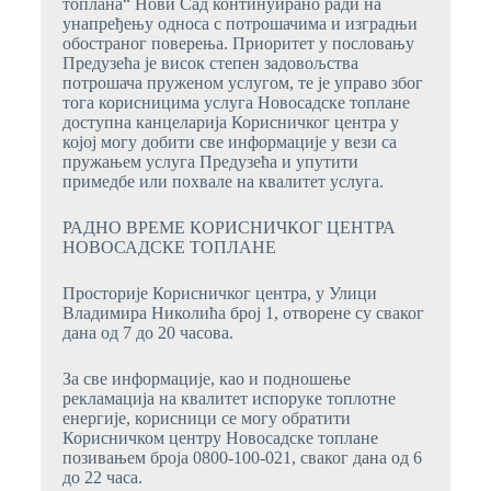
топлана“ Нови Сад континуирано ради на
унапређењу односа с потрошачима и изградњи
обостраног поверења. Приоритет у пословању
Предузећа је висок степен задовољства
потрошача пруженом услугом, те је управо због
тога корисницима услуга Новосадске топлане
доступна канцеларија Корисничког центра у
којој могу добити све информације у вези са
пружањем услуга Предузећа и упутити
примедбе или похвале на квалитет услуга.
РАДНО ВРЕМЕ КОРИСНИЧКОГ ЦЕНТРА
НОВОСАДСКЕ ТОПЛАНЕ
Просторије Корисничког центра, у Улици
Владимира Николића број 1, отворене су
сваког
дана
од 7 до 20 часова.
За све информације, као и подношење
рекламација на квалитет испоруке топлотне
енергије, корисници се могу обратити
Корисничком центру Новосадске топлане
позивањем броја 0800-100-021, сваког дана од 6
до 22 часа.