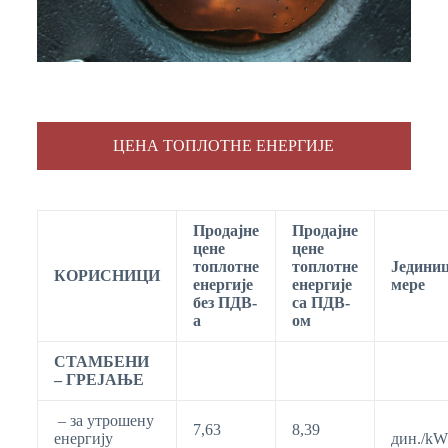
ЦЕНА ТОПЛОТНЕ ЕНЕРГИЈЕ
Продајне
Продајне
цене
цене
топлотне
топлотне
Једини
КОРИСНИЦИ
енергије
енергије
мере
без ПДВ-
са ПДВ-
а
ом
СТАМБЕНИ
– ГРЕЈАЊЕ
– за утрошену
7,63
8,39
енергију
дин./kW