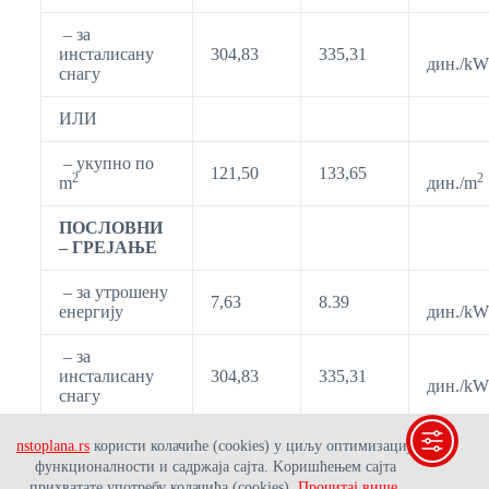
– за
инсталисану
304,83
335,31
дин./kW
снагу
ИЛИ
– укупно по
121,50
133,65
2
2
m
дин./m
ПОСЛОВНИ
– ГРЕЈАЊЕ
– за утрошену
7,63
8.39
енергију
дин./kW
– за
инсталисану
304,83
335,31
дин./kW
снагу
ТОПЛА
nstoplana.rs
користи колачиће (cookies) у циљу оптимизације
ПОТРОШНА
264,24
290,66
3
функционалности и садржаја сајта. Kоришћењем сајта
дин./m
ВОДА
прихватате употребу колачића (cookies).
Прочитај више