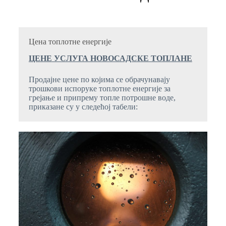
Цена топлотне енергије
ЦЕН
E
УСЛУГА НОВОСАДСКЕ ТОПЛАНЕ
Продајне цене по којима се обрачунавају
трошкови испоруке топлотне енергије за
грејање и припрему топле потрошне воде,
приказане су у следећој табели: