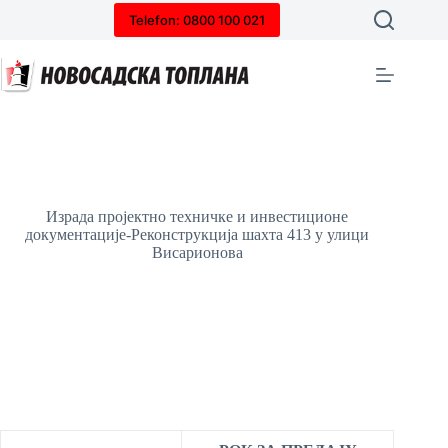
Skip
Telefon: 0800 100 021
to
content
Израда пројектно техничке и инвестиционе
документације-Реконструкција шахта 413 у улици
Висарионова