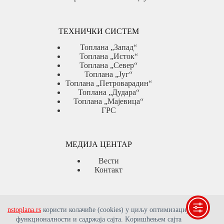
ТЕХНИЧКИ СИСТЕМ
Топлана „Запад“
Топлана „Исток“
Топлана „Север“
Топлана „Југ“
Топлана „Петроварадин“
Топлана „Дудара“
Топлана „Мајевица“
ГРС
МЕДИЈА ЦЕНТАР
Вести
Контакт
ЈАВНЕ НАБАВКЕ
nstoplana.rs
користи колачиће (cookies) у циљу оптимизације
функционалности и садржаја сајта. Kоришћењем сајта
Јавне набавке