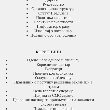
Руководство
Организациона структура
Статут Предузећа
Политика квалитета
Политика приватности
Информатор о раду
Извештај о пословању
Подаци о броју запослених
КОРИСНИЦИ
Одељење за односе с јавношћу
Кориснички центар
Е-обрасци
Промене код корисника
Одлука о снабдевању
Правилник о поступку решавања рекламација
потрошача
Цена топлотне енергије
Пријава за СМС сервис
Ценовник накнада за прикључење на даљински
систем грејања
Пражњење инсталација