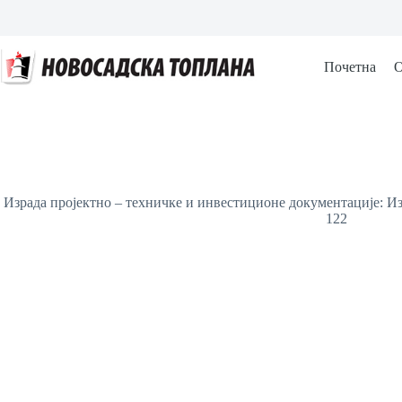
Skip
to
content
Почетна
О
Израда пројектно – техничке и инвестиционе документације: И
122