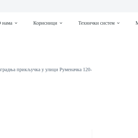
 нама
Корисници
Технички систем
М
зградња прикључка у улици Руменачка 120-