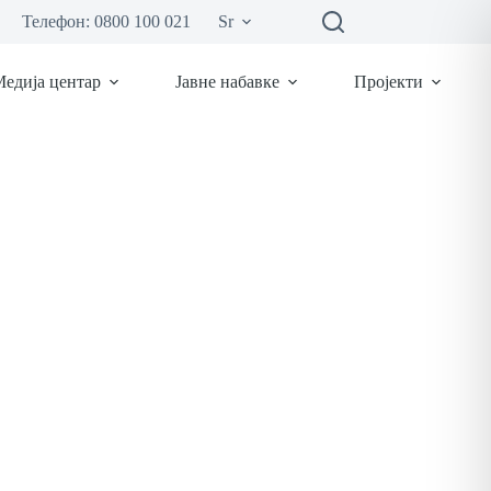
Телефон: 0800 100 021
Sr
едија центар
Јавне набавке
Пројекти