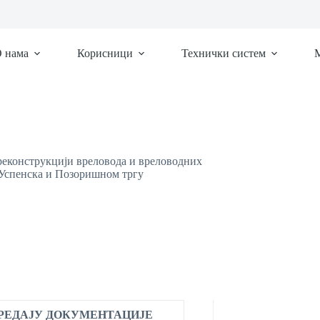
 нама
Корисници
Технички систем
М
реконструкцији вреловода и вреловодних
 Успенска и Позоришном тргу
ПРЕДАЈУ ДОКУМЕНТАЦИЈЕ