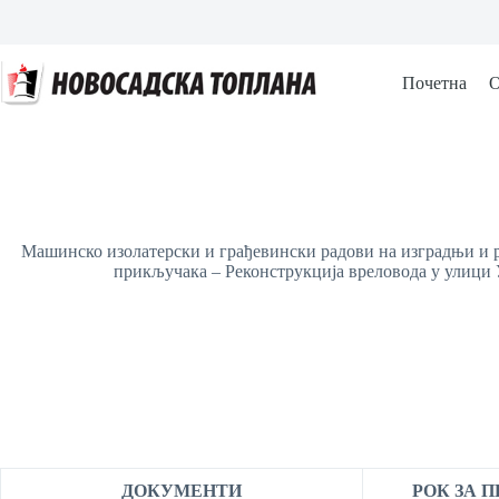
Skip
to
content
Почетна
О
Mашинско изолатерски и грађевински радови на изградњи и 
прикључака – Реконструкција вреловода у улици
ДОКУМЕНТИ
РОК ЗА 