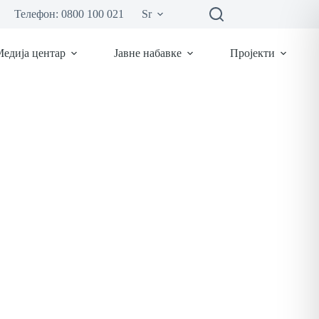
Телефон: 0800 100 021
Sr
едија центар
Јавне набавке
Пројекти