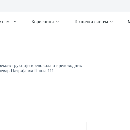
 нама
Корисници
Технички систем
М
реконструкцији вреловода и вреловодних
евар Патријарха Павла 111