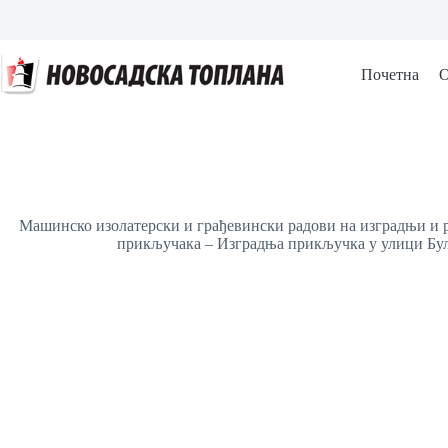
Skip
to
content
Почетна
О
Mашинско изолатерски и грађевински радови на изградњи и 
прикључака – Изградња прикључка у улици Бул