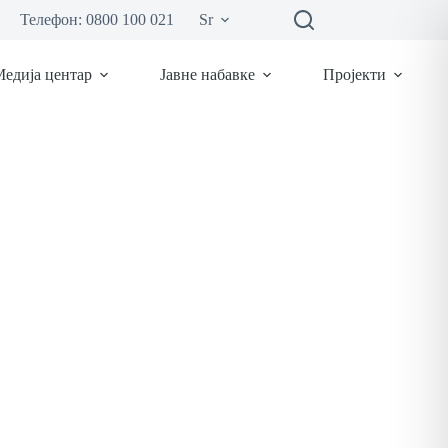
Телефон: 0800 100 021
Sr
едија центар
Јавне набавке
Пројекти