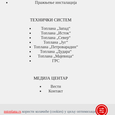
Пражњење инсталација
ТЕХНИЧКИ СИСТЕМ
Топлана „Запад“
Топлана „Исток“
Топлана „Север“
Топлана „Југ“
Топлана „Петроварадин“
Топлана „Дудара“
Топлана „Мајевица“
ГРС
МЕДИЈА ЦЕНТАР
Вести
Контакт
ЈАВНЕ НАБАВКЕ
nstoplana.rs
користи колачиће (cookies) у циљу оптимизације