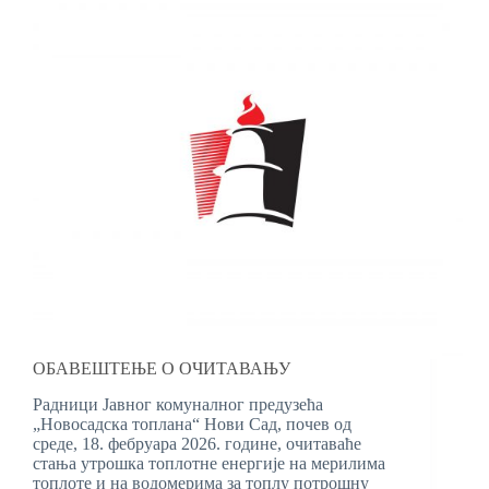
ОБАВЕШТЕЊЕ О ОЧИТАВАЊУ
Радници Јавног комуналног предузећа
„Новосадска топлана“ Нови Сад, почев од
среде, 18. фебруара 2026. године, очитаваће
стања утрошка топлотне енергије на мерилима
топлоте и на водомерима за топлу потрошну