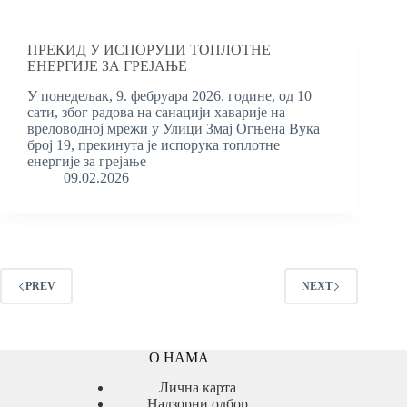
ПРЕКИД У ИСПОРУЦИ ТОПЛОТНЕ
ЕНЕРГИЈЕ ЗА ГРЕЈАЊЕ
У понедељак, 9. фебруара 2026. године, од 10
сати, због радова на санацији хаварије на
вреловодној мрежи у Улици Змај Огњена Вука
број 19, прекинута је испорука топлотне
енергије за грејање
09.02.2026
PREV
NEXT
О НАМА
Лична карта
Надзорни одбор