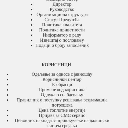
Директор
Руководство
Организациона структура
Статут Предузећа
Политика квалитета
Политика приватности
Информатор о раду
Извештај о пословању
Подаци о броју запослених
КОРИСНИЦИ
Одељење за односе с јавношћу
Кориснички центар
Е-обрасци
Промене код корисника
Одлука о снабдевању
Правилник о поступку решавања рекламација
потрошача
Цена топлотне енергије
Пријава за СМС сервис
Ценовник накнада за прикључење на даљински
систем грејања