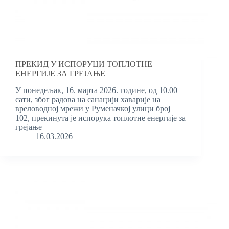
ПРЕКИД У ИСПОРУЦИ ТОПЛОТНЕ
ЕНЕРГИЈЕ ЗА ГРЕЈАЊЕ
У понедељак, 16. марта 2026. године, од 10.00
сати, због радова на санацији хаварије на
вреловодној мрежи у Руменачкој улици број
102, прекинута је испорука топлотне енергије за
грејање
16.03.2026