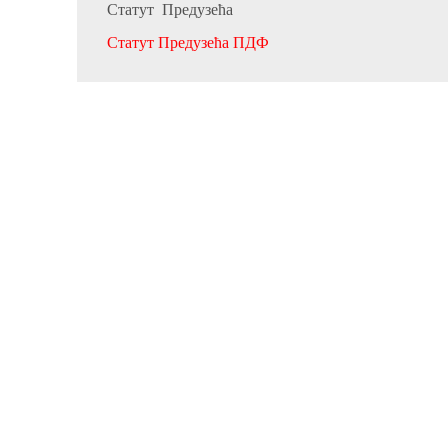
Статут Предузећа
Статут Предузећа ПДФ