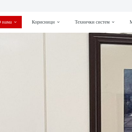
 нама
Корисници
Технички систем
М