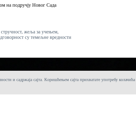
ом на подручју Новог Сада
 стручност, жеља за учењем,
одговорност су темељне вредности
ости и садржаја сајта. Kоришћењем сајта прихватате употребу колачића (