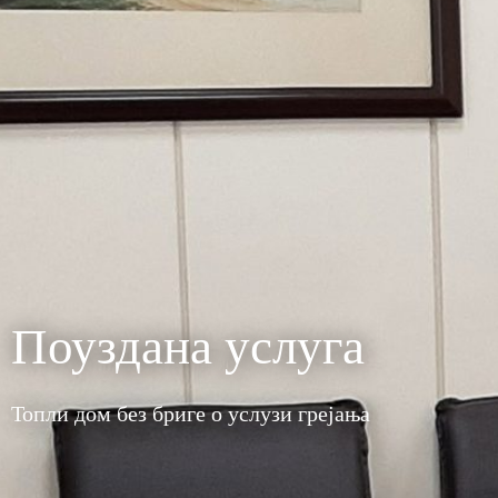
Поуздана услуга
Топли дом без бриге о услузи грејања