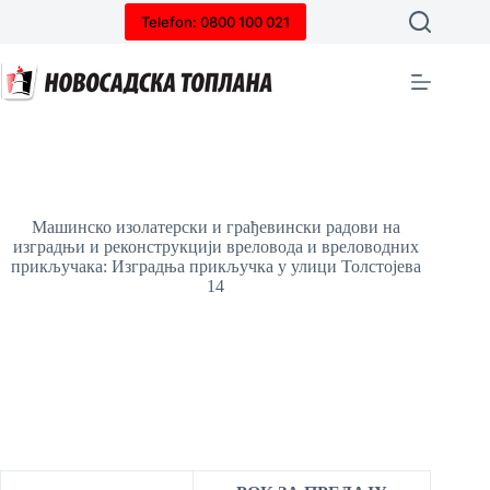
Skip
Telefon: 0800 100 021
to
content
Машинско изолатерски и грађевински радови на
изградњи и реконструкцији вреловода и вреловодних
прикључака: Изградња прикључка у улици Толстојева
14