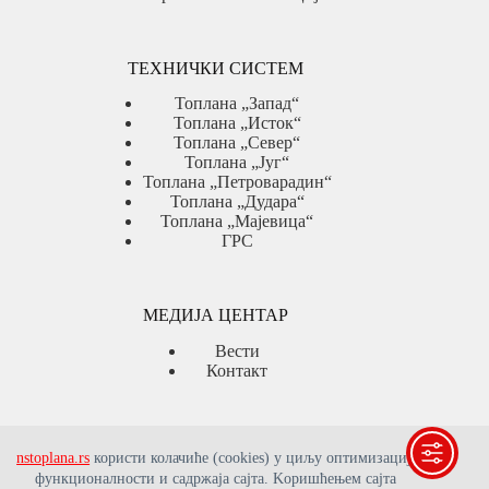
ТЕХНИЧКИ СИСТЕМ
Топлана „Запад“
Топлана „Исток“
Топлана „Север“
Топлана „Југ“
Топлана „Петроварадин“
Топлана „Дудара“
Топлана „Мајевица“
ГРС
МЕДИЈА ЦЕНТАР
Вести
Контакт
ЈАВНЕ НАБАВКЕ
nstoplana.rs
користи колачиће (cookies) у циљу оптимизације
функционалности и садржаја сајта. Kоришћењем сајта
Јавне набавке