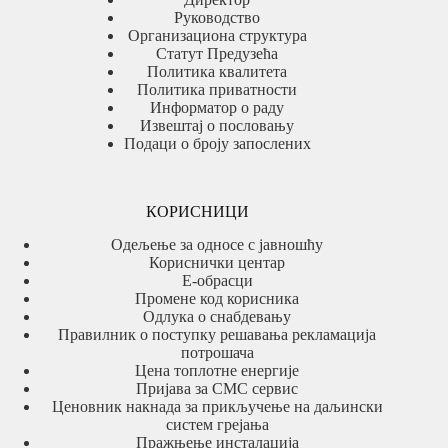
Руководство
Организациона структура
Статут Предузећа
Политика квалитета
Политика приватности
Информатор о раду
Извештај о пословању
Подаци о броју запослених
КОРИСНИЦИ
Одељење за односе с јавношћу
Кориснички центар
Е-обрасци
Промене код корисника
Одлука о снабдевању
Правилник о поступку решавања рекламација
потрошача
Цена топлотне енергије
Пријава за СМС сервис
Ценовник накнада за прикључење на даљински
систем грејања
Пражњење инсталација