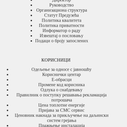
Руководство
Организациона структура
Статут Предузећа
Политика квалитета
Политика приватности
Информатор о раду
Извештај о пословању
Подаци о броју запослених
КОРИСНИЦИ
Одељење за односе с јавношћу
Кориснички центар
Е-обрасци
Промене код корисника
Одлука о снабдевању
Правилник о поступку решавања рекламација
потрошача
Цена топлотне енергије
Пријава за СМС сервис
Ценовник накнада за прикључење на даљински
систем грејања
Пражњење инсталација