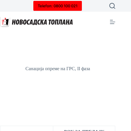
Skip
Telefon: 0800 100 021
to
content
Санација опреме на ГРС, II фаза