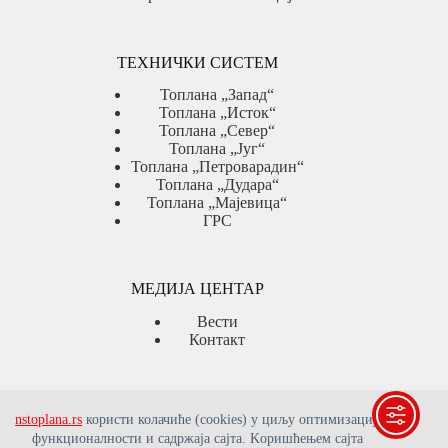
ТЕХНИЧКИ СИСТЕМ
Топлана „Запад“
Топлана „Исток“
Топлана „Север“
Топлана „Југ“
Топлана „Петроварадин“
Топлана „Дудара“
Топлана „Мајевица“
ГРС
МЕДИЈА ЦЕНТАР
Вести
Контакт
ЈАВНЕ НАБАВКЕ
nstoplana.rs
користи колачиће (cookies) у циљу оптимизације
функционалности и садржаја сајта. Kоришћењем сајта
Јавне набавке