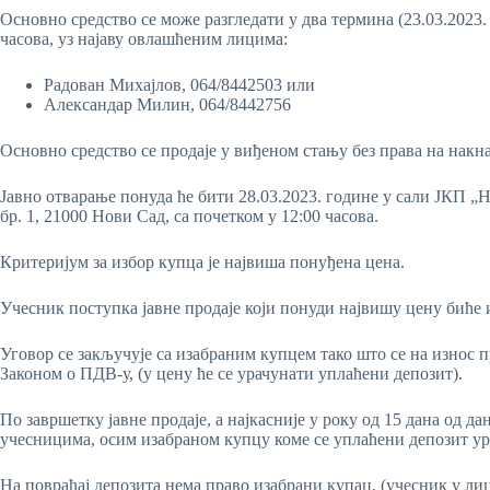
Основно средство се може разгледати у два термина (23.03.2023. 
часова, уз најаву овлашћеним лицима:
Радован Михајлов, 064/8442503 или
Александар Милин, 064/8442756
Основно средство се продаје у виђеном стању без права на нак
Јавно отварање понуда ће бити 28.03.2023. године у сали ЈКП „
бр. 1, 21000 Нови Сад, са почетком у 12:00 часова.
Критеријум за избор купца је највиша понуђена цена.
Учесник поступка јавне продаје који понуди највишу цену биће 
Уговор се закључује са изабраним купцем тако што се на износ 
Законом о ПДВ-у, (у цену ће се урачунати уплаћени депозит).
По завршетку јавне продаје, а најкасније у року од 15 дана од да
учесницима, осим изабраном купцу коме се уплаћени депозит ур
На повраћај депозита нема право изабрани купац, (учесник у ли