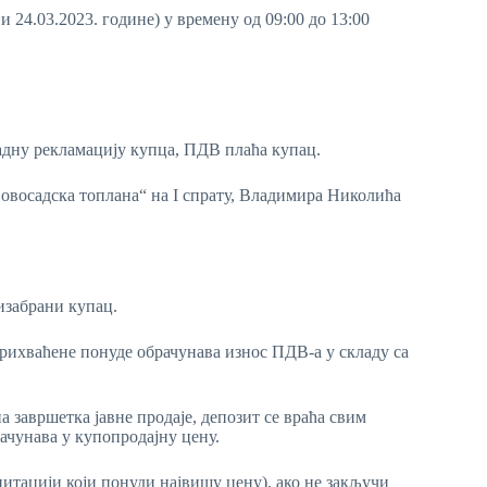
и 24.03.2023. године) у времену од 09:00 до 13:00
надну рекламацију купца, ПДВ плаћа купац.
Новосадска топлана“ на I спрату, Владимира Николића
изабрани купац.
прихваћене понуде обрачунава износ ПДВ-а у складу са
на завршетка јавне продаје, депозит се враћа свим
ачунава у купопродајну цену.
цитацији који понуди највишу цену), ако не закључи