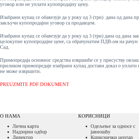
уговор или не уплати купопродајну цену.
Изабрани купац се обавезује да у року од 3 (три) дана од дана 
закључи купопродајни уговор са продавцем.
Изабрани купац се обавезује да у року од 3 (три) дана од дана 
целокупне купопродајне цене, са обрачунатим ПДВ-ом на рачун п
Сад.
Примопредаја основног средства извршиће се у присуству овлаш
приликом примопредаје изабрани купац достави доказ о уплати ц
не може извршити.
PREUZMITE PDF DOKUMENT
О НАМА
КОРИСНИЦИ
Лична карта
Одељење за односе с
Надзорни одбор
јавношћу
Директор
Кориснички центар