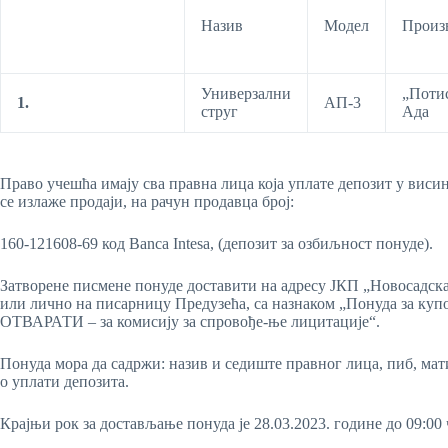
Назив
Модел
Произ
Универзални
„Потис
1
.
АП-3
струг
Ада
Право учешћа имају сва правна лица која уплате депозит у виси
се излаже продаји, на рачун продавца број:
160-121608-69 код Banca Intesa, (депозит за озбиљност понуде).
Затворене писмене понуде доставити на адресу ЈКП „Новосадск
или лично на писарницу Предузећа, са назнаком „Понуда за куп
ОТВАРАТИ – за комисију за спровође-ње лицитације“.
Понуда мора да садржи: назив и седиште правног лица, пиб, мати
о уплати депозита.
Крајњи рок за достављање понуда је 28.03.2023. године до 09:00 