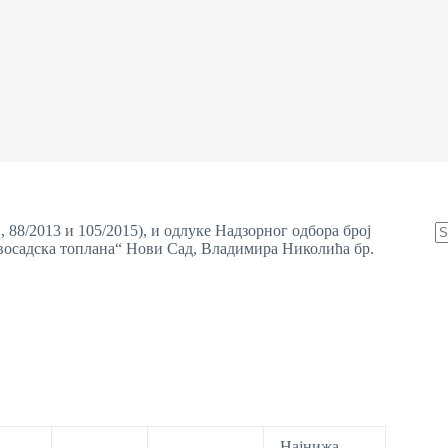
, 88/2013 и 105/2015), и одлуке Надзорног одбора број
овосадска топлана“ Нови Сад, Владимира Николића бр.
N
re
Најнижа