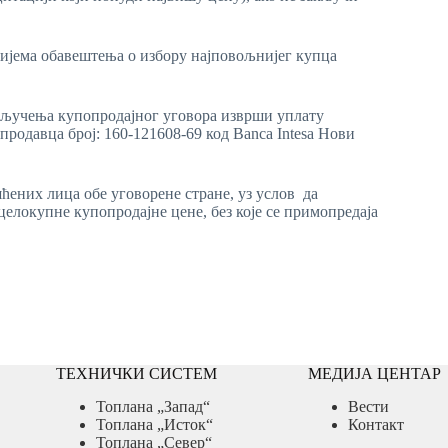
пријема обавештења о избору најповољнијег купца
закључења купопродајног уговора изврши уплату
родавца број: 160-121608-69 код Banca Intesa Нови
ћених лица обе уговорене стране, уз услов да
елокупне купопродајне цене, без које се примопредаја
ТЕХНИЧКИ СИСТЕМ
МЕДИЈА ЦЕНТАР
Топлана „Запад“
Вести
Топлана „Исток“
Контакт
Топлана „Север“