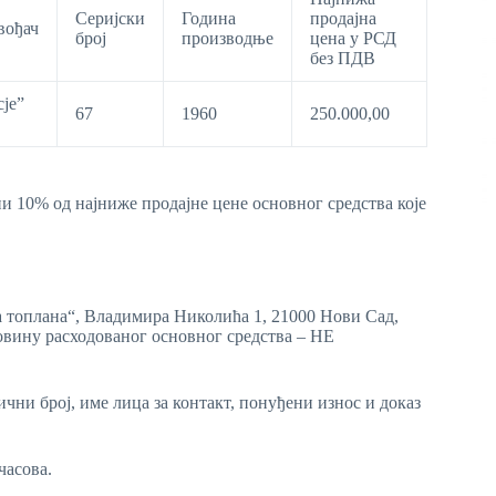
Серијски
Година
продајна
вођач
број
производње
цена у РСД
без ПДВ
је”
67
1960
250.000,00
ни 10% од најниже продајне цене основног средства које
а топлана“, Владимира Николића 1, 21000 Нови Сад,
овину расходованог основног средства – НЕ
чни број, име лица за контакт, понуђени износ и доказ
часова.