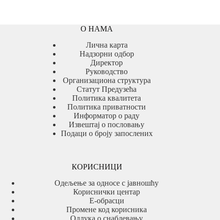
О НАМА
Лична карта
Надзорни одбор
Директор
Руководство
Организациона структура
Статут Предузећа
Политика квалитета
Политика приватности
Информатор о раду
Извештај о пословању
Подаци о броју запослених
КОРИСНИЦИ
Одељење за односе с јавношћу
Кориснички центар
Е-обрасци
Промене код корисника
Одлука о снабдевању