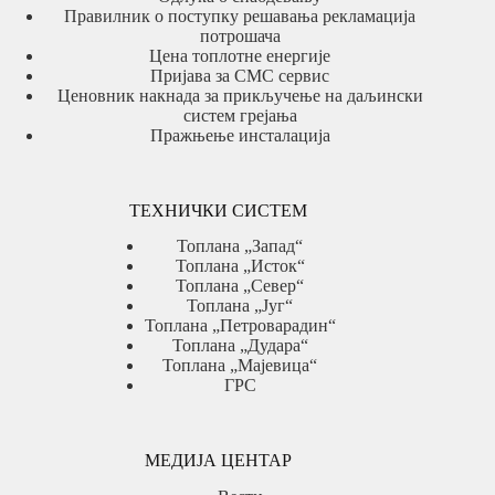
Правилник о поступку решавања рекламација
потрошача
Цена топлотне енергије
Пријава за СМС сервис
Ценовник накнада за прикључење на даљински
систем грејања
Пражњење инсталација
ТЕХНИЧКИ СИСТЕМ
Топлана „Запад“
Топлана „Исток“
Топлана „Север“
Топлана „Југ“
Топлана „Петроварадин“
Топлана „Дудара“
Топлана „Мајевица“
ГРС
МЕДИЈА ЦЕНТАР