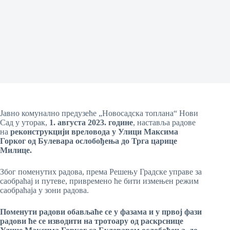
Јавно комунално предузеће „Новосадска топлана“ Нови
Сад у уторак,
1
. августа 2023. године
, наставља радове
на
реконструкцији вреловода у Улици Максима
Горког од Булевара ослобођења до Трга царице
Милице.
Због поменутих радова, према Решењу Градске управе за
саобраћај и путеве, привремено ће бити измењен режим
саобраћаја у зони радова.
Поменути радови обављаће се у фазама и у првој фази
радови ће се изводити на тротоару од рас
к
рснице