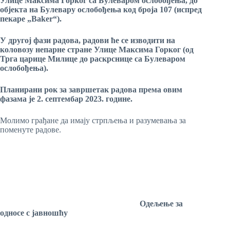
Улице Максима Горког са Булеваром ослобођења, до
објекта
на
Булевару ослобођења код броја 107 (испред
пекаре
„Baker“
)
.
У другој фази радова, радови ће се изводити на
коловозу непарне стране Улице Максима Горког (од
Трга царице Милице до раскрснице са Булеваром
ослобођења).
Планирани рок за завршетак радова према овим
фазама је 2. септембар 2023. године.
Молимо грађане да имају стрпљења и разумевања за
поменуте радове.
Одељење
за
односе с јавношћу