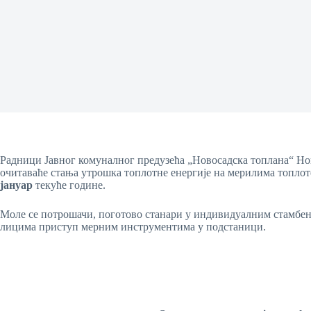
Радници Јавног комуналног предузећа „Новосадска топлана“ Но
очитаваће стања утрошка топлотне енергије на мерилима топлот
јануар
текуће године.
Моле се потрошачи, поготово станари у индивидуалним стамбен
лицима приступ мерним инструментима у подстаници.