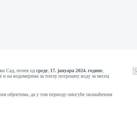
ви Сад, почев од
среде
,
17
.
јануара
2024. године
,
е и на водомерима за топлу потрошну воду за месец
N
re
им објектима, да у том периоду омогуће овлашћеним