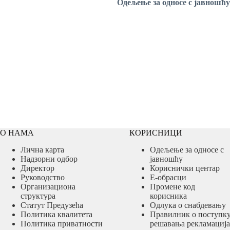
Одељење
за односе с јавношћу
О НАМА
КОРИСНИЦИ
Лична карта
Одељење за односе с
Надзорни одбор
јавношћу
Директор
Кориснички центар
Руководство
Е-обрасци
Организациона
Промене код
структура
корисника
Статут Предузећа
Одлука о снабдевању
Политика квалитета
Правилник о поступк
Политика приватности
решавања рекламација