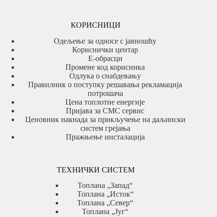
КОРИСНИЦИ
Одељење за односе с јавношћу
Кориснички центар
Е-обрасци
Промене код корисника
Одлука о снабдевању
Правилник о поступку решавања рекламација
потрошача
Цена топлотне енергије
Пријава за СМС сервис
Ценовник накнада за прикључење на даљински
систем грејања
Пражњење инсталација
ТЕХНИЧКИ СИСТЕМ
Топлана „Запад“
Топлана „Исток“
Топлана „Север“
Топлана „Југ“