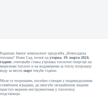
Радници Јавног комуналног предузећа „Новосадска
топлана“ Нови Сад, почев од
уторка
,
19.
марта
2024.
године
, очитаваће стања утрошка топлотне енергије на
мерилима топлоте и на водомерима за топлу потрошну
воду за месец
март
текуће године.
Моле се потрошачи, посебно станари у индивидуалним
стамбеним зградама, да омогуће овлашћеним лицима
приступ мерним инструментима у топлотној
подстаници.