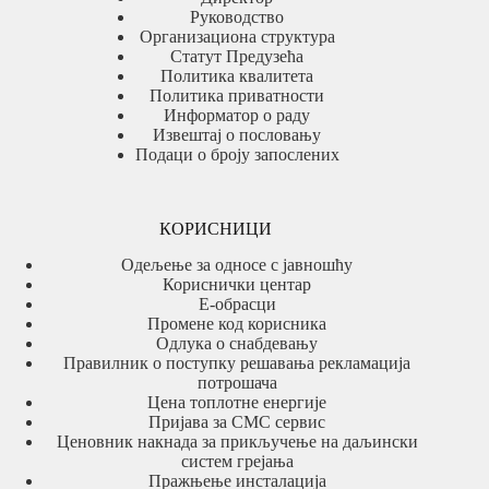
Руководство
Организациона структура
Статут Предузећа
Политика квалитета
Политика приватности
Информатор о раду
Извештај о пословању
Подаци о броју запослених
КОРИСНИЦИ
Одељење за односе с јавношћу
Кориснички центар
Е-обрасци
Промене код корисника
Одлука о снабдевању
Правилник о поступку решавања рекламација
потрошача
Цена топлотне енергије
Пријава за СМС сервис
Ценовник накнада за прикључење на даљински
систем грејања
Пражњење инсталација