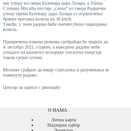
ову улицу из смера Булевара цара Лазара, а Улица
Стевана Мусића постаје „слепа“ из смера Радничке
улице према Булевару цара Лазара уз ограничење
брзине кретања возила на 30 km/h.
Такође, у зони радова биће онемогућено паркирање
возила.
Привремена измена режима саобраћаја ће трајати до
4. октобра 2021. године, а наведени радови неће
утицати на квалитет испоруке топлотне енергије
током грејне сезоне.
Молимо грађане да имају стрпљења и разумевања за
поменуте радове.
Центар за односе с јавношћу
О НАМА
Лична карта
Надзорни одбор
Директор