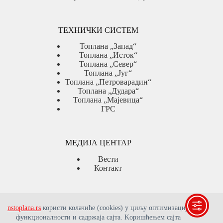
ТЕХНИЧКИ СИСТЕМ
Топлана „Запад“
Топлана „Исток“
Топлана „Север“
Топлана „Југ“
Топлана „Петроварадин“
Топлана „Дудара“
Топлана „Мајевица“
ГРС
МЕДИЈА ЦЕНТАР
Вести
Контакт
ЈАВНЕ НАБАВКЕ
nstoplana.rs
користи колачиће (cookies) у циљу оптимизације
функционалности и садржаја сајта. Kоришћењем сајта
Јавне набавке