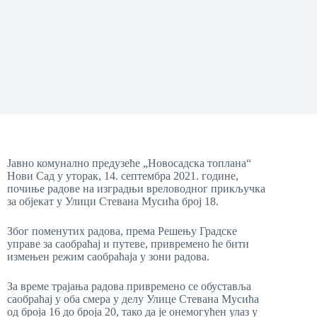
Јавно комунално предузеће „Новосадска топлана“
Нови Сад у уторак, 14. септембра 2021. године,
почиње радове на изградњи вреловодног прикључка
за објекат у Улици Стевана Мусића број 18.
Због поменутих радова, према Решењу Градске
управе за саобраћај и путеве, привремено ће бити
измењен режим саобраћаја у зони радова.
За време трајања радова привремено се обуставља
саoбраћај у оба смера у делу Улице Стевана Мусића
од броја 16 до броја 20, тако да је онемогућен улаз у