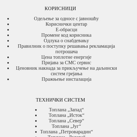
КОРИСНИЦИ
Одељење за односе с јавношћу
Кориснички центар
Е-обрасци
Промене код корисника
Одлука о снабдевању
Правилник о поступку решавања рекламација
потрошача
Цена топлотне енергије
Пријава за СМС сервис
Ценовник накнада за прикључење на даљински
систем грејања
Пражњење инсталација
ТЕХНИЧКИ СИСТЕМ
Топлана „Запад“
Топлана „Исток“
Топлана „Север“
Топлана „Југ“
Топлана „Петроварадин“