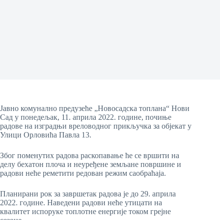
Јавно комунално предузеће „Новосадска топлана“ Нови
Сад у понедељак, 11. априла 2022. године, почиње
радове на изградњи вреловодног прикључка за објекат у
Улици Орловића Павла 13.
Због поменутих радова раскопавање ће се вршити на
делу бехатон плоча и неуређене земљане површине и
радови неће реметити редован режим саобраћаја.
Планирани рок за завршетак радова је до 29. априла
2022. године. Наведени радови неће утицати на
квалитет испоруке топлотне енергије током грејне