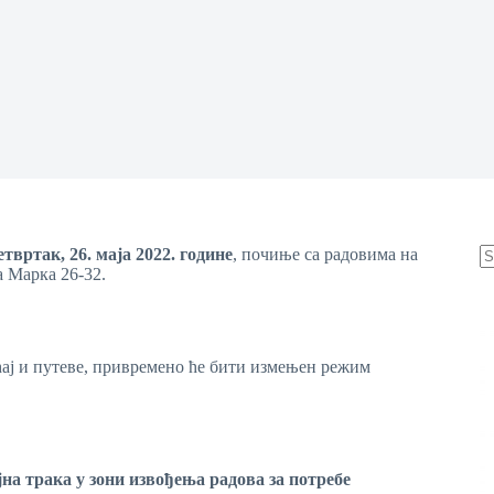
етвртак
, 26.
маја
2022. године
, почиње са радовима на
 Марка 26-32.
N
re
ћај и путеве, привремено ће бити измењен режим
на трака у зони извођења радова за потребе