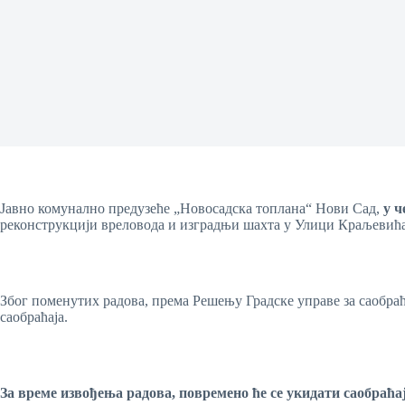
Јавно комунално предузеће „Новосадска топлана“ Нови Сад,
у
ч
реконструкцији вреловода и изградњи шахта у Улици Краљевића
Због поменутих радова, према Решењу Градске управе за саобра
саобраћаја.
За време
извођења
радова
,
повремено ће се укидати саобраћај