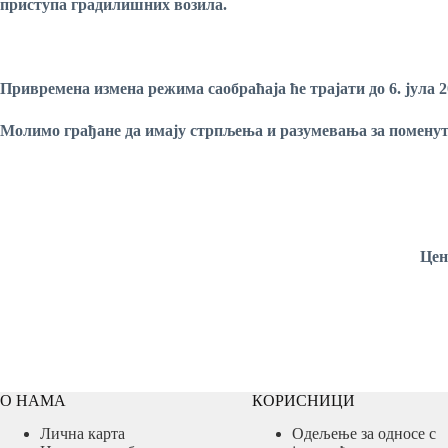
приступа градилишних возила.
Привремена измена режима саобраћаја ће трајати до 6. ју
л
a
2
Молимо грађане да имају стрпљења и разумевања за поменут
Цента
О НАМА
КОРИСНИЦИ
Лична карта
Одељење за односе с