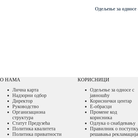
Одељење
за односе
О НАМА
КОРИСНИЦИ
Лична карта
Одељење за односе с
Надзорни одбор
јавношћу
Директор
Кориснички центар
Руководство
Е-обрасци
Организациона
Промене код
структура
корисника
Статут Предузећа
Одлука о снабдевању
Политика квалитета
Правилник о поступк
Политика приватности
решавања рекламација