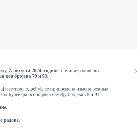
еду,
7. августа 2024. године
, почиње радове
на
 код бројева 78 и 93
.
N
re
ај и путеве, одређује се привремена измена режима
 код Булевара особођења између бројева 78 и 93.
ине.
е радове.