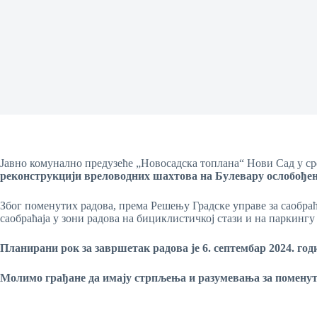
Јавно комунално предузеће „Новосадска топлана“ Нови Сад у ср
реконструкцији вреловодних шахтова на Булевару ослобођења
Због поменутих радова, према Решењу Градске управе за саобраћ
саобраћаја у зони радова на бициклистичкој стази и на паркингу
Планирани рок за завршетак радова је
6. септембар 2024. год
Молимо грађане да имају стрпљења и разумевања за поменут