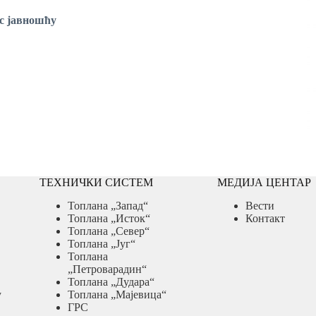
 с јавношћу
ТЕХНИЧКИ СИСТЕМ
МЕДИЈА ЦЕНТАР
Топлана „Запад“
Вести
Топлана „Исток“
Контакт
Топлана „Север“
Топлана „Југ“
Топлана
„Петроварадин“
Топлана „Дудара“
у
Топлана „Мајевица“
ГРС