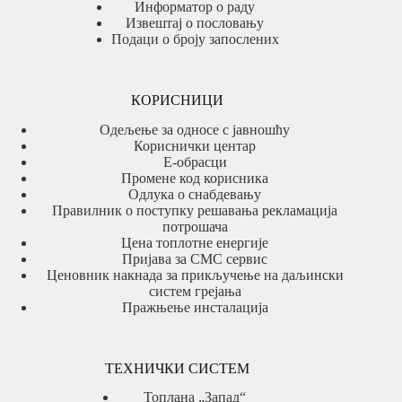
Информатор о раду
Извештај о пословању
Подаци о броју запослених
КОРИСНИЦИ
Одељење за односе с јавношћу
Кориснички центар
Е-обрасци
Промене код корисника
Одлука о снабдевању
Правилник о поступку решавања рекламација
потрошача
Цена топлотне енергије
Пријава за СМС сервис
Ценовник накнада за прикључење на даљински
систем грејања
Пражњење инсталација
ТЕХНИЧКИ СИСТЕМ
Топлана „Запад“