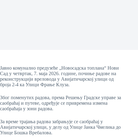
Јавно комунално предузеће „Новосадска топлана“ Нови
Сад у четвртак, 7. маја 2026. године, почиње радове на
реконструкцији вреловода у Авијатичарској улици од
броја 2-4 ка Улици Фрање Клуза.
Због поменутих радова, према Решењу Градске управе за
саобраћај и путеве, одређује се привремена измена
саобраћаја у зони радова.
За време трајања радова забрањује се саобраћај у
Авијатичарској улици, у делу од Улице Јанка Чмелика до
Улице Бошка Вребалова.