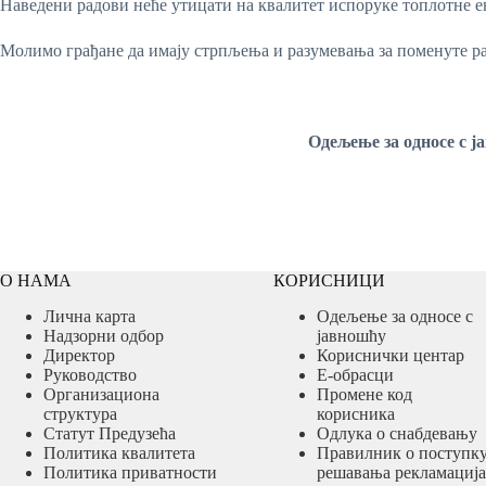
Наведени радови неће утицати на квалитет испоруке топлотне ен
Молимо грађане да имају стрпљења и разумевања за поменуте ра
Одељење за односе с јавн
О НАМА
КОРИСНИЦИ
Лична карта
Одељење за односе с
Надзорни одбор
јавношћу
Директор
Кориснички центар
Руководство
Е-обрасци
Организациона
Промене код
структура
корисника
Статут Предузећа
Одлука о снабдевању
Политика квалитета
Правилник о поступк
Политика приватности
решавања рекламација