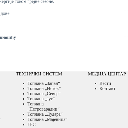
ергије током грејне сезоне.
дове.
ошћу
ТЕХНИЧКИ СИСТЕМ
МЕДИЈА ЦЕНТАР
Топлана „Запад“
Вести
Топлана „Исток“
Контакт
Топлана „Север“
Топлана „Југ“
Топлана
„Петроварадин“
Топлана „Дудара“
у
Топлана „Мајевица“
ГРС