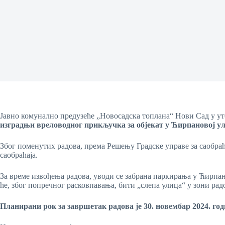
Јавно комунално предузеће „Новосадска топлана“ Нови Сад у у
изградњи вреловодног прикључка за објекат у Ћирпановој ул
Због поменутих радова, према Решењу Градске управе за саобраћ
саобраћаја.
За време извођења радова, уводи се забрана паркирања у Ћирпа
ће, због попречног расковпавања, бити „слепа улица“ у зони рад
Планирани рок за завршетак радова је
30. новембар 2024. год