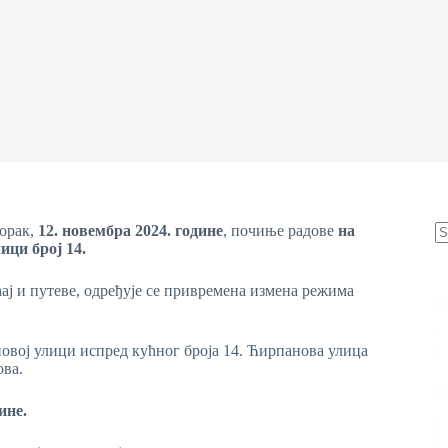
торак,
12
.
новембра 2024. године
, почиње радове
на
ици број 14.
N
re
ај и путеве, одређује се привремена измена режима
новој улици испред кућног броја 14. Ћирпанова улица
ова.
ине.