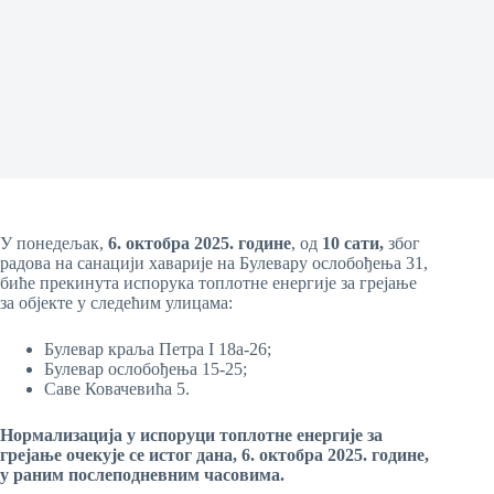
У понедељак,
6
. октобра
2025. године
, од
10
сати,
због
радова на санацији хаварије на Булевару ослобођења 31,
биће прекинута испорука топлотне енергије за грејање
за објекте у следећим улицама:
Булевар краља Петра I 18а-26;
Булевар ослобођења 15-25;
Саве Ковачевића 5.
Н
ормализација у испоруци топлотне енергије за
грејање
очекује се
истог дана,
6. октобра
20
25
.
г
одине
,
у раним послеподневним часовима
.