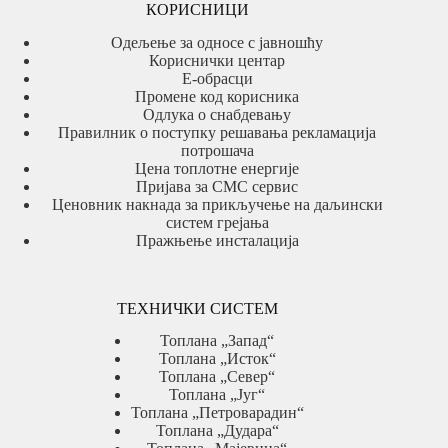
КОРИСНИЦИ
Одељење за односе с јавношћу
Кориснички центар
Е-обрасци
Промене код корисника
Одлука о снабдевању
Правилник о поступку решавања рекламација
потрошача
Цена топлотне енергије
Пријава за СМС сервис
Ценовник накнада за прикључење на даљински
систем грејања
Пражњење инсталација
ТЕХНИЧКИ СИСТЕМ
Топлана „Запад“
Топлана „Исток“
Топлана „Север“
Топлана „Југ“
Топлана „Петроварадин“
Топлана „Дудара“