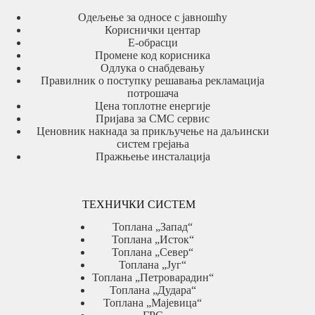
Одељење за односе с јавношћу
Кориснички центар
Е-обрасци
Промене код корисника
Одлука о снабдевању
Правилник о поступку решавања рекламација
потрошача
Цена топлотне енергије
Пријава за СМС сервис
Ценовник накнада за прикључење на даљински
систем грејања
Пражњење инсталација
ТЕХНИЧКИ СИСТЕМ
Топлана „Запад“
Топлана „Исток“
Топлана „Север“
Топлана „Југ“
Топлана „Петроварадин“
Топлана „Дудара“
Топлана „Мајевица“