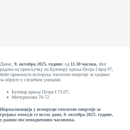
Данас,
9
. октобра
2025. године
, од
1
1
.30
часова,
због
радова на прикључку на Булевару краља Петра I број 97,
биће прекинута испорука топлотне енергије за грејање
за објекте у следећим улицама:
Булевар краља Петра I 73-97;
Мичуринова 70-72.
Н
ормализација у испоруци топлотне енергије за
грејање
очекује се
истог дана,
9
. октобра
20
25
.
г
одине
,
у раним послеподневним часовима.