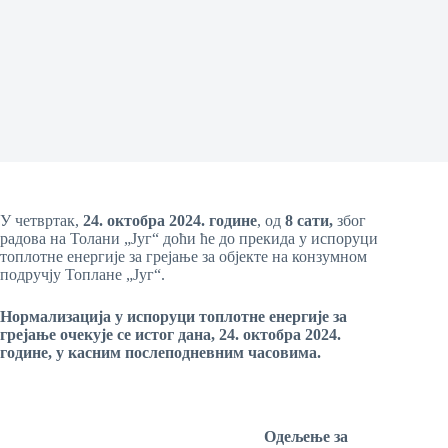
У четвртак,
24
. октобра
2024. године
, од
8
сати,
због
радова на Толани „Југ“ доћи ће до прекида у испоруци
топлотне енергије за грејање за објекте на конзумном
подручју Топлане „Југ“.
Н
ормализација у испоруци топлотне енергије за
грејање
очекује се
истог дана,
24. октобра
20
24
.
г
одине
, у касним по
сле
подневним часовима
.
Одељење
за