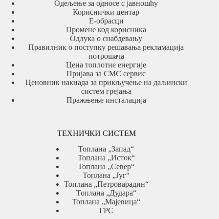
Одељење за односе с јавношћу
Кориснички центар
Е-обрасци
Промене код корисника
Одлука о снабдевању
Правилник о поступку решавања рекламација
потрошача
Цена топлотне енергије
Пријава за СМС сервис
Ценовник накнада за прикључење на даљински
систем грејања
Пражњење инсталација
ТЕХНИЧКИ СИСТЕМ
Топлана „Запад“
Топлана „Исток“
Топлана „Север“
Топлана „Југ“
Топлана „Петроварадин“
Топлана „Дудара“
Топлана „Мајевица“
ГРС