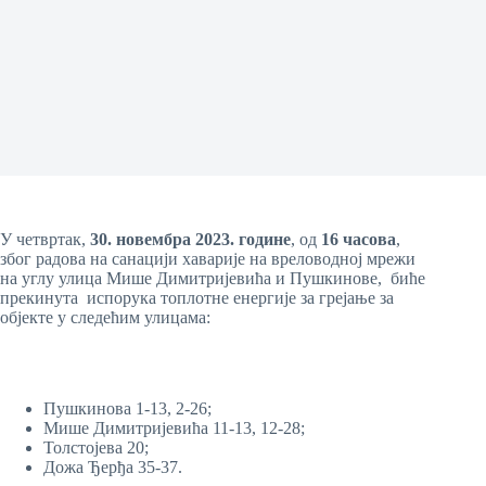
У четвртак,
30
.
новембра
20
23
. године
, од
16 часова
,
због радова на санацији хаварије на вреловодној мрежи
на углу улица Мише Димитријевића и Пушкинове, биће
прекинута испорука топлотне енергије за грејање за
објекте у следећим улицама:
Пушкинова 1-13, 2-26;
Мише Димитријевићa 11-13, 12-28;
Толстојева 20;
Дожа Ђерђа 35-37.