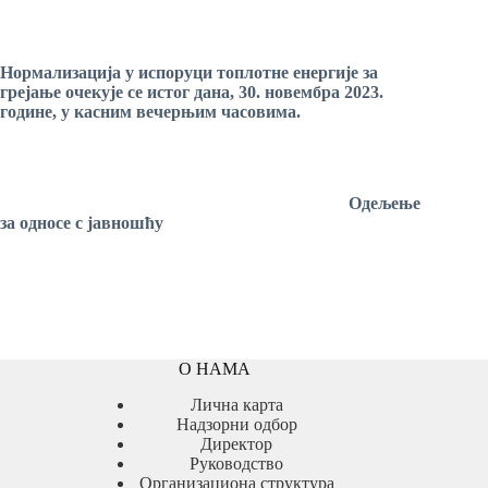
Нормализација у испоруци
топлотне енергије
за
грејање
очекује се истог дана,
30
.
новембра
20
23
.
године, у
касним вечерњим
часовима.
Одељење
за односе с јавношћу
О НАМА
Лична карта
Надзорни одбор
Директор
Руководство
Организациона структура