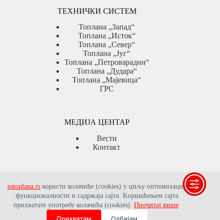
ТЕХНИЧКИ СИСТЕМ
Топлана „Запад“
Топлана „Исток“
Топлана „Север“
Топлана „Југ“
Топлана „Петроварадин“
Топлана „Дудара“
Топлана „Мајевица“
ГРС
МЕДИЈА ЦЕНТАР
Вести
Контакт
ЈАВНЕ НАБАВКЕ
nstoplana.rs
користи колачиће (cookies) у циљу оптимизације
функционалности и садржаја сајта. Kоришћењем сајта
Јавне набавке
прихватате употребу колачића (cookies).
План јавних набавки
Прочитај више
Интерни акти
Прихватам
Одбијам