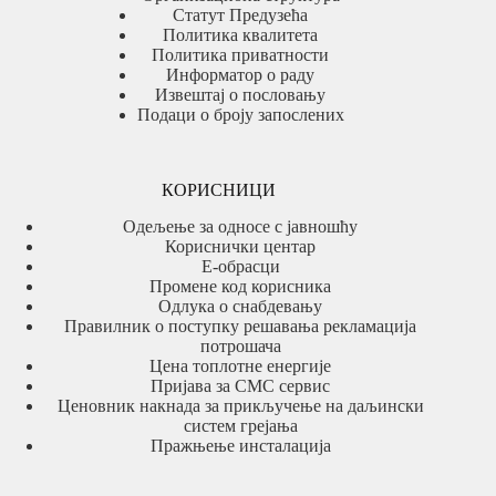
Статут Предузећа
Политика квалитета
Политика приватности
Информатор о раду
Извештај о пословању
Подаци о броју запослених
КОРИСНИЦИ
Одељење за односе с јавношћу
Кориснички центар
Е-обрасци
Промене код корисника
Одлука о снабдевању
Правилник о поступку решавања рекламација
потрошача
Цена топлотне енергије
Пријава за СМС сервис
Ценовник накнада за прикључење на даљински
систем грејања
Пражњење инсталација