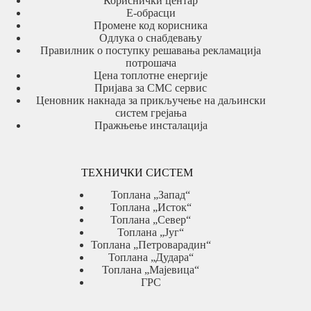
Кориснички центар
Е-обрасци
Промене код корисника
Одлука о снабдевању
Правилник о поступку решавања рекламација
потрошача
Цена топлотне енергије
Пријава за СМС сервис
Ценовник накнада за прикључење на даљински
систем грејања
Пражњење инсталација
ТЕХНИЧКИ СИСТЕМ
Топлана „Запад“
Топлана „Исток“
Топлана „Север“
Топлана „Југ“
Топлана „Петроварадин“
Топлана „Дудара“
Топлана „Мајевица“
ГРС