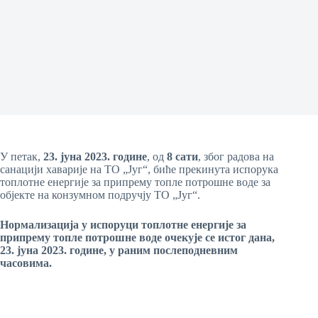
У петак,
23
. јун
а
20
23
. године
, од
8 сати
, због радова на
санацији хаварије на ТО „Југ“, биће прекинута испорука
топлотне енергије за припрему топле потрошне воде за
објекте на конзумном подручју ТО „Југ“.
Нормализација у испоруци
топлотне енергије
за
припрему топле потрошне воде
очекује се истог дана,
23
.
јуна
20
23
. године, у
раним послеподневним
часовима.