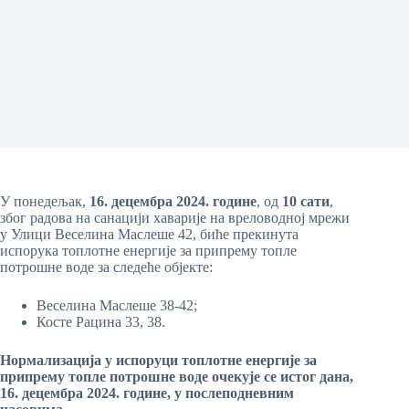
У понедељак,
16. децембра
20
24
. године
, од
10 сати
,
због радова на санацији хаварије на вреловодној мрежи
у Улици Веселина Маслеше 42, биће прекинута
испорука топлотне енергије за припрему топле
потрошне воде за следеће објекте:
Веселина Маслеше 38-42;
Косте Рацина 33, 38.
Нормализација у испоруци топлотне енергије за
припрему топле потрошне воде
очекује се истог дана,
16
.
децембра
20
24
. године, у
послеподневним