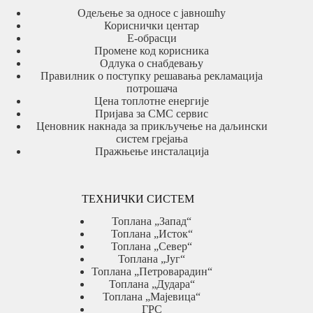
Одељење за односе с јавношћу
Кориснички центар
Е-обрасци
Промене код корисника
Одлука о снабдевању
Правилник о поступку решавања рекламација
потрошача
Цена топлотне енергије
Пријава за СМС сервис
Ценовник накнада за прикључење на даљински
систем грејања
Пражњење инсталација
ТЕХНИЧКИ СИСТЕМ
Топлана „Запад“
Топлана „Исток“
Топлана „Север“
Топлана „Југ“
Топлана „Петроварадин“
Топлана „Дудара“
Топлана „Мајевица“
ГРС