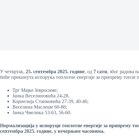
У четвртак,
25. септембра
20
25
. године
, од
7 сати
, због радова 
биће прекинута испорука топлотне енергије за припрему топле п
Трг Мајке Јевросиме;
Јанка Веселиновића 24-28,
Корнелија Станковића 27-39, 40-46;
Веселина Маслеше 60-86;
Јанка Чмелика 53-63, 56-60.
Нормализација у испоруци топлотне енергије за
припрему то
септембра
20
25
. године, у
вечерњим часовима
.