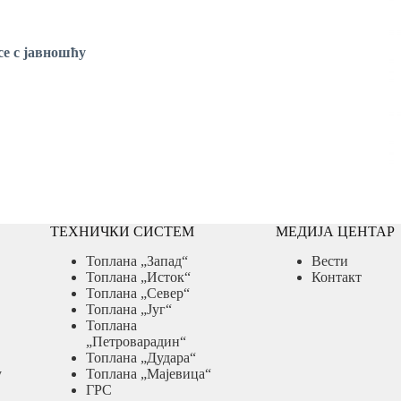
се с јавношћу
ТЕХНИЧКИ СИСТЕМ
МЕДИЈА ЦЕНТАР
Топлана „Запад“
Вести
Топлана „Исток“
Контакт
Топлана „Север“
Топлана „Југ“
Топлана
„Петроварадин“
Топлана „Дудара“
у
Топлана „Мајевица“
ГРС