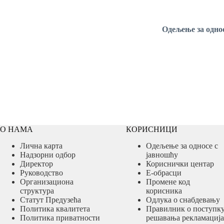
Одељење
за одно
О НАМА
КОРИСНИЦИ
Лична карта
Одељење за односе с
Надзорни одбор
јавношћу
Директор
Кориснички центар
Руководство
Е-обрасци
Организациона
Промене код
структура
корисника
Статут Предузећа
Одлука о снабдевању
Политика квалитета
Правилник о поступк
Политика приватности
решавања рекламација