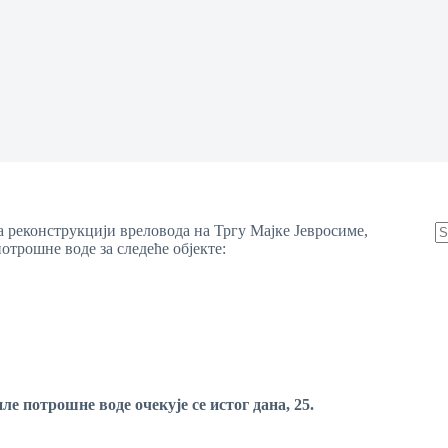
на реконструкцији вреловода на Тргу Мајке Јевросиме,
отрошне воде за следеће објекте:
N
re
пле потрошне воде
очекује се
истог дана
,
25
.