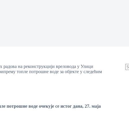
х радова на реконструкцији вреловода у Улици
рипрему топле потрошне воде за објекте у следећим
N
re
пле потрошне воде
очекује се истог дана,
27
.
маја