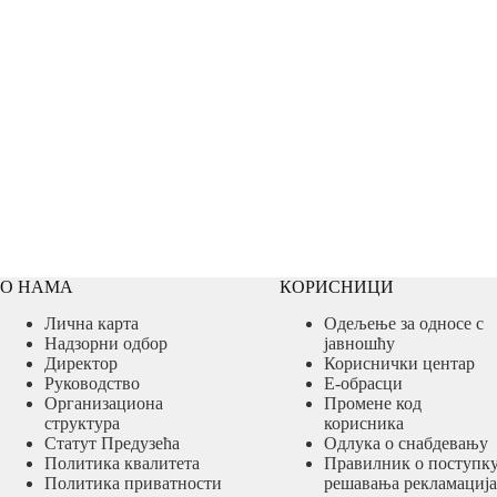
Одеље
О НАМА
КОРИСНИЦИ
Лична карта
Одељење за односе с
Надзорни одбор
јавношћу
Директор
Кориснички центар
Руководство
Е-обрасци
Организациона
Промене код
структура
корисника
Статут Предузећа
Одлука о снабдевању
Политика квалитета
Правилник о поступк
Политика приватности
решавања рекламација