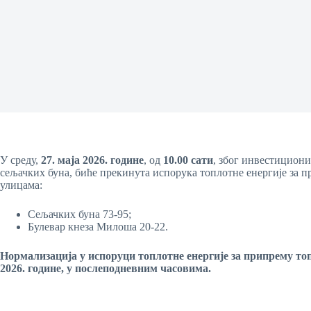
У среду,
27
.
маја
20
26
. године
, од
10.00 сати
, због инвестициони
сељачких буна, биће прекинута испорука топлотне енергије за п
улицама:
Сељачких буна 73-95;
Булевар кнеза Милоша 20-22.
Нормализација у испоруци топлотне енергије за
припрему то
20
26
. године, у
послеподневним
часовима.