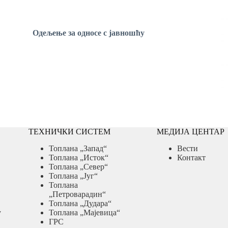
ње
за односе с јавношћу
ТЕХНИЧКИ СИСТЕМ
МЕДИЈА ЦЕНТАР
Топлана „Запад“
Вести
Топлана „Исток“
Контакт
Топлана „Север“
Топлана „Југ“
Топлана
„Петроварадин“
Топлана „Дудара“
у
Топлана „Мајевица“
ГРС