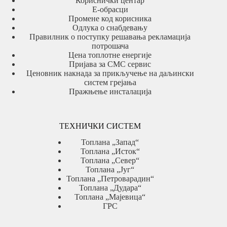
Кориснички центар
Е-обрасци
Промене код корисника
Одлука о снабдевању
Правилник о поступку решавања рекламација
потрошача
Цена топлотне енергије
Пријава за СМС сервис
Ценовник накнада за прикључење на даљински
систем грејања
Пражњење инсталација
ТЕХНИЧКИ СИСТЕМ
Топлана „Запад“
Топлана „Исток“
Топлана „Север“
Топлана „Југ“
Топлана „Петроварадин“
Топлана „Дудара“
Топлана „Мајевица“
ГРС