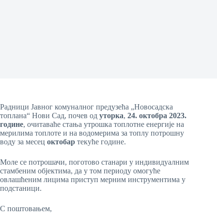
Радници Јавног комуналног предузећа „Новосадска
топлана“ Нови Сад, почев од
уторка
,
24
.
октобра
2023.
године
, очитаваће стања утрошка топлотне енергије на
мерилима топлоте и на водомерима за топлу потрошну
воду за месец
октобар
текуће године.
Моле се потрошачи, поготово станари у индивидуалним
стамбеним објектима, да у том периоду омогуће
овлашћеним лицима приступ мерним инструментима у
подстаници.
С поштовањем,