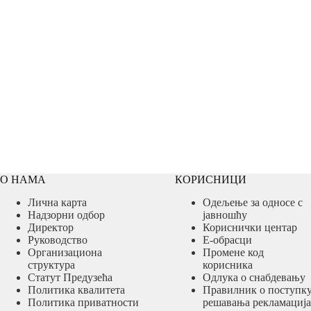
О НАМА
КОРИСНИЦИ
Лична карта
Одељење за односе с
Надзорни одбор
јавношћу
Директор
Кориснички центар
Руководство
Е-обрасци
Организациона
Промене код
структура
корисника
Статут Предузећа
Одлука о снабдевању
Политика квалитета
Правилник о поступк
Политика приватности
решавања рекламација