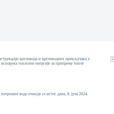
еконструкцији вреловода и вреловодних прикључака у
 испорука топлотне енергије за припрему топле
N
re
отрошне воде очекује се истог дана, 8. јула 2024.