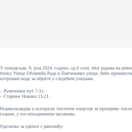
У понедељак, 8. јула 2024. године, од 6 сати, због радова на р
блоку Улице Облачића Рада и Панчевачке улице, биће прекинута
потрошне воде за објекте у следећим улицама:
– Руменачки пут 7-31;
– Старине Новака 13-21.
Нормализација у испоруци топлотне енергије за припрему топле п
године, у послеподневним часовима.
Одељење за односе с јавношћу