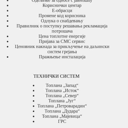
Одељење за односе с јавношћу
Кориснички центар
Е-обрасци
Промене код корисника
Одлука о снабдевању
Правилник о поступку решавања рекламација
потрошача
Цена топлотне енергије
Пријава за СМС сервис
Ценовник накнада за прикључење на даљински
систем грејања
Пражњење инсталација
ТЕХНИЧКИ СИСТЕМ
Топлана „Запад“
Топлана „Исток“
Топлана „Север“
Топлана „Југ“
Топлана „Петроварадин“
Топлана „Дудара“
Топлана „Мајевица“
ГРС