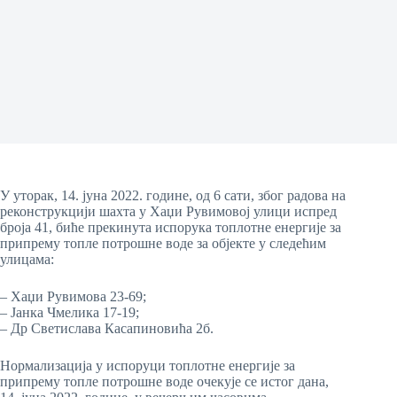
У уторак, 14. јуна 2022. године, од 6 сати, због радова на
реконструкцији шахта у Хаџи Рувимовој улици испред
броја 41, биће прекинута испорука топлотне енергије за
припрему топле потрошне воде за објекте у следећим
улицама:
– Хаџи Рувимова 23-69;
– Јанка Чмелика 17-19;
– Др Светислава Касапиновића 2б.
Нормализација у испоруци топлотне енергије за
припрему топле потрошне воде очекује се истог дана,