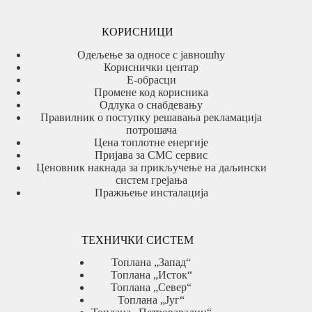
КОРИСНИЦИ
Одељење за односе с јавношћу
Кориснички центар
Е-обрасци
Промене код корисника
Одлука о снабдевању
Правилник о поступку решавања рекламација
потрошача
Цена топлотне енергије
Пријава за СМС сервис
Ценовник накнада за прикључење на даљински
систем грејања
Пражњење инсталација
ТЕХНИЧКИ СИСТЕМ
Топлана „Запад“
Топлана „Исток“
Топлана „Север“
Топлана „Југ“