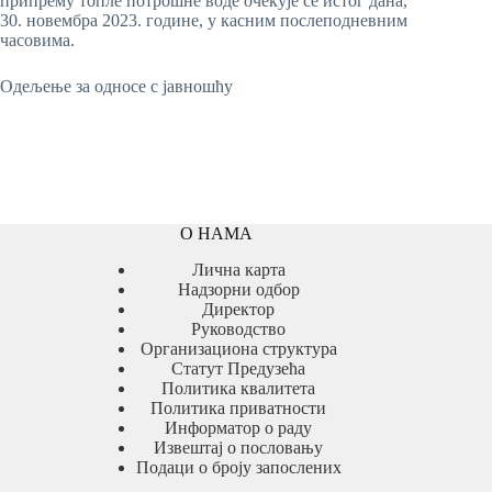
припрему топле потрошне воде очекује се истог дана,
30. новембра 2023. године, у касним послеподневним
часовима.
Одељење за односе с јавношћу
О НАМА
Лична карта
Надзорни одбор
Директор
Руководство
Организациона структура
Статут Предузећа
Политика квалитета
Политика приватности
Информатор о раду
Извештај о пословању
Подаци о броју запослених