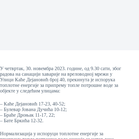
У четвртак, 30. новембра 2023. године, од 9.30 сати, због
радова на санацији хаварије на вреловодној мрежи у
Улици Каће Дејановић број 40, прекинута је испорука
топлотне енергије за припрему топле потрошне воде за
објекте у следећим улицама:
– Каће Дејановић 17-23, 40-52;
– Булевар Јована Дучића 10-12;
– Браће Дроњак 11-17, 22;
– Бате Бркића 12-32.
Нормализација у испоруци топлотне енергије за