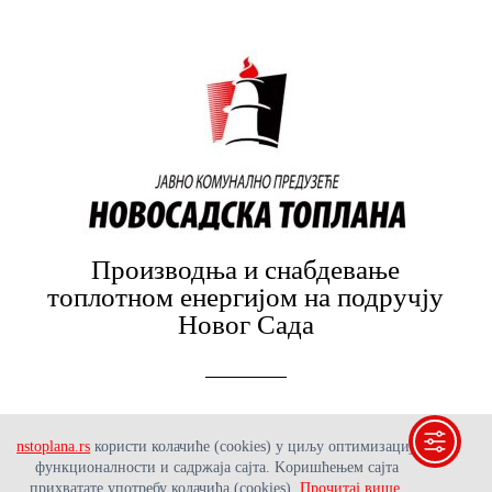
Производња и снабдевање
топлотном енергијом на подручју
Новог Сада
Поштовање заједнице и корисника, искуство и
стручност, жеља за учењем, индивидуални и
nstoplana.rs
користи колачиће (cookies) у циљу оптимизације
организациони развој те еколошка одговорност су
функционалности и садржаја сајта. Kоришћењем сајта
темељне вредности нашег предузећа.
прихватате употребу колачића (cookies).
Прочитај више