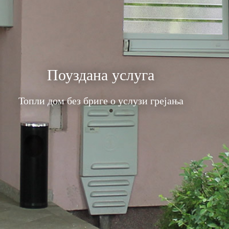
Поуздана услуга
Топли дом без бриге о услузи грејања