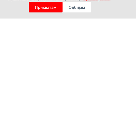
Прихватам
Одбијам
О НАМА
Лична карта